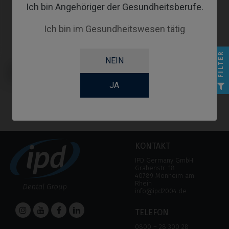
Ich bin Angehöriger der Gesundheitsberufe.
Ich bin im Gesundheitswesen tätig
FILTER
NEIN
Provisorisches Abutment
kompatibel mit Neodent® Helix®
HE
JA
KONTAKT
IPD Germany GmbH
Grabenstr. 18
40789 Monheim am
Rhein
info@ipd2004.de
TELEFON
0800 – 28 300 28