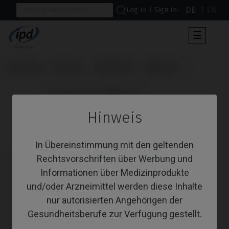
DE
EN
Log In / Sign In
Umscha
☰
der
Navigat
Startseite
Marken
Neodent®
Helix® HE
                      Provisorisches Abutment

Hinweis
Provisorisches Abutment
In Übereinstimmung mit den geltenden
Rechtsvorschriften über Werbung und
Informationen über Medizinprodukte
und/oder Arzneimittel werden diese Inhalte
nur autorisierten Angehörigen der
Gesundheitsberufe zur Verfügung gestellt.