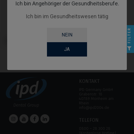
Ich bin Angehöriger der Gesundheitsberufe.
Ich bin im Gesundheitswesen tätig
FILTER
NEIN
Scanbodies kompatibel mit
Neodent® Helix® HE
JA
KONTAKT
IPD Germany GmbH
Grabenstr. 18
40789 Monheim am
Rhein
info@ipd2004.de
TELEFON
0800 – 28 300 28
(Kostenlose Hotline)