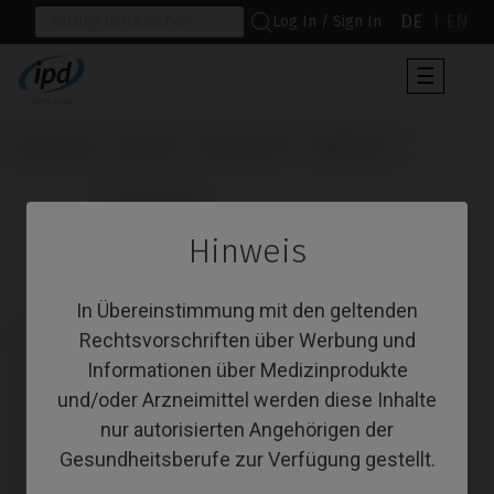
DE
EN
Log In / Sign In
Umscha
☰
der
Navigat
Startseite
Marken
Neodent®
Helix® HE
                      Scanbodies

Hinweis
Scanbodies
In Übereinstimmung mit den geltenden
Rechtsvorschriften über Werbung und
Informationen über Medizinprodukte
und/oder Arzneimittel werden diese Inhalte
nur autorisierten Angehörigen der
Gesundheitsberufe zur Verfügung gestellt.