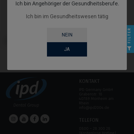
Ich bin Angehöriger der Gesundheitsberufe.
Ich bin im Gesundheitswesen tätig
FILTER
NEIN
CoCr Base kompatibel mit
Neodent® Helix® HE
JA
KONTAKT
IPD Germany GmbH
Grabenstr. 18
40789 Monheim am
Rhein
info@ipd2004.de
TELEFON
0800 – 28 300 28
(Kostenlose Hotline)