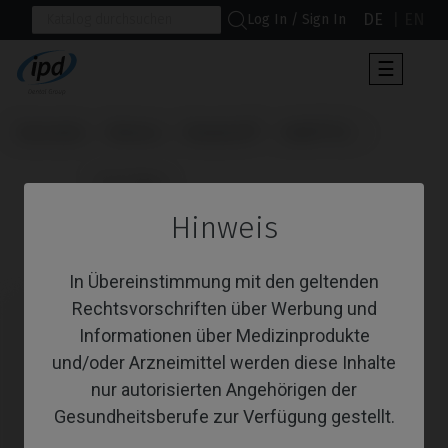
DE
EN
Log In / Sign In
Umscha
☰
der
Navigat
Startseite
Marken
Neodent®
Helix® HE
                      CoCr Base

Hinweis
CoCr Base
In Übereinstimmung mit den geltenden
Rechtsvorschriften über Werbung und
Informationen über Medizinprodukte
und/oder Arzneimittel werden diese Inhalte
nur autorisierten Angehörigen der
Gesundheitsberufe zur Verfügung gestellt.