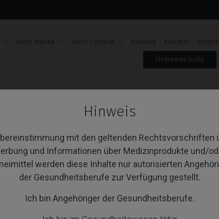
Nach Marke
Nach System
Katalog
Kontakt
Regist
Firmenwebsite
e®
PSD Locator Prothese
Hinweis
D Locator Prothese
Übereinstimmung mit den geltenden Rechtsvorschriften 
erbung und Informationen über Medizinprodukte und/od
neimittel werden diese Inhalte nur autorisierten Angehör
von 1 Artikel(n)
Sortieren nach:
A
der Gesundheitsberufe zur Verfügung gestellt.
Ich bin Angehöriger der Gesundheitsberufe.