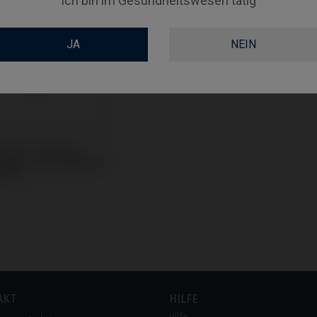
Ich bin im Gesundheitswesen tätig
JA
NEIN
ocator Prothese
tibel mit Megagen®
dge®
AKT
HILFE
Hilfe