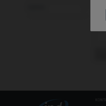
Systeme
PSD L
kompa
AnyRi
KONT