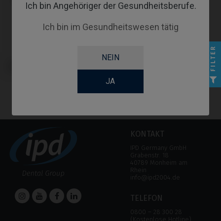
Ich bin Angehöriger der Gesundheitsberufe.
Ich bin im Gesundheitswesen tätig
FILTER
NEIN
Schraubendreher kompatibel mit
IPD Tools & Extras Tools
JA
KONTAKT
IPD Germany GmbH
Grabenstr. 18
40789 Monheim am
Rhein
info@ipd2004.de
TELEFON
0800 – 28 300 28
(Kostenlose Hotline)