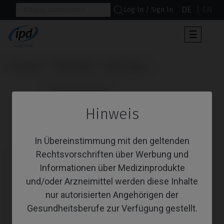
DE
EN
Log In / Sign In
Umscha
☰
der
Navigat
Startseite
Werkzeuge
Werkzeuge
                      Schraubendreher

Hinweis
Schraubendreher
In Übereinstimmung mit den geltenden
Rechtsvorschriften über Werbung und
Informationen über Medizinprodukte
und/oder Arzneimittel werden diese Inhalte
nur autorisierten Angehörigen der
Gesundheitsberufe zur Verfügung gestellt.