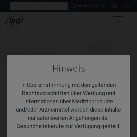
DE
EN
Log In / Sign In
Umscha
☰
der
Navigat
                      Werkzeuge

Startseite
Werkzeuge
Hinweis
Werkzeuge
In Übereinstimmung mit den geltenden
Rechtsvorschriften über Werbung und
Informationen über Medizinprodukte
und/oder Arzneimittel werden diese Inhalte
nur autorisierten Angehörigen der
Gesundheitsberufe zur Verfügung gestellt.