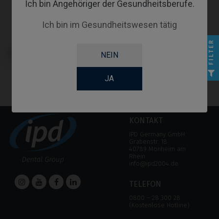
Ich bin Angehöriger der Gesundheitsberufe.
Ich bin im Gesundheitswesen tätig
FILTER
Andere Werkzeuge kompatibel mit
Schraubendreher kompatibel mit
NEIN
IPD Tools & Extras Tools
IPD Tools & Extras Tools
JA
KONTAKT
IPD Germany GmbH
Grabenstr. 18
40789 Monheim am
Rhein
info@ipd2004.de
TELEFON
0800 – 28 300 28
(Kostenlose Hotline)