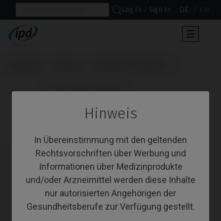
DE
EN
Log In / Sign In
Umscha
☰
der
Navigat
Startseite
Systeme
Branemark System®
                      PSD Locator Prothese

Hinweis
PSD Locator Prothese
In Übereinstimmung mit den geltenden
Rechtsvorschriften über Werbung und
Informationen über Medizinprodukte
und/oder Arzneimittel werden diese Inhalte
nur autorisierten Angehörigen der
Gesundheitsberufe zur Verfügung gestellt.