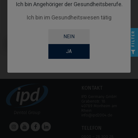
Ich bin Angehöriger der Gesundheitsberufe.
Ich bin im Gesundheitswesen tätig
FILTER
NEIN
PSD Locator Prothese kompatibel
mit Nobel Biocare® Branemark
System®
JA
KONTAKT
IPD Germany GmbH
Grabenstr. 18
40789 Monheim am
Rhein
info@ipd2004.de
TELEFON
0800 – 28 300 28