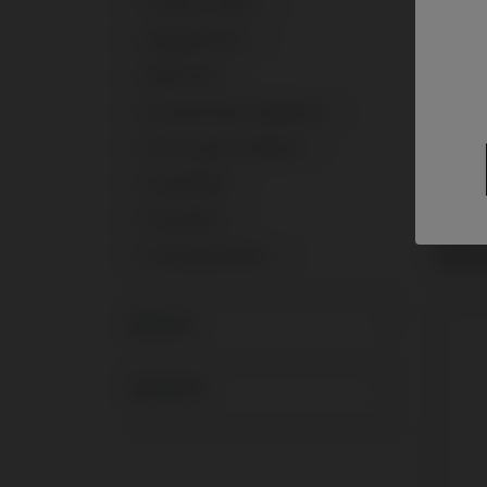
Custom Ti-Base
1
Gingivaformer
1
Multi-Unit
1
Provisorisches Abutment
1
PSD Locator Prothese
1
Scanbodies
1
Schrauben
1
Analo
Nobel
Schraubendreher
1
Brane
Marken
Systeme