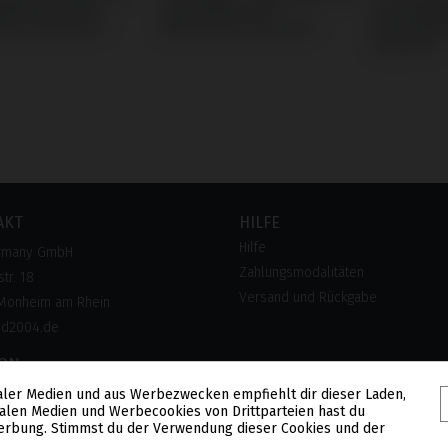
obel Biocare®
Nobel Biocare®
kompatibe
mark System®
Branemark System®
Biocare®
System®
AKT
HILFE
Hilfe
rmany GmbH
Zahlungsmodalitäten
tr. 18
Versand und Rückgabe
Monheim am Rhein
pd2004.de
FON
aler Medien und aus Werbezwecken empfiehlt dir dieser Laden,
 28 300 28
alen Medien und Werbecookies von Drittparteien hast du
lose Hotline)
 Werbung. Stimmst du der Verwendung dieser Cookies und der