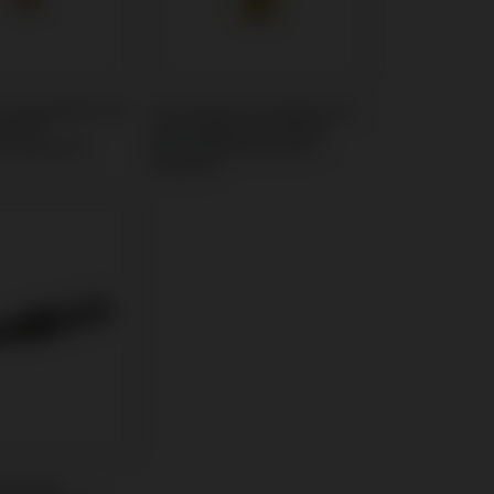
t kompatibel mit
Provisorisches Abutment
care®
kompatibel mit Nobel
k System®
Biocare® Branemark
System®
ndreher