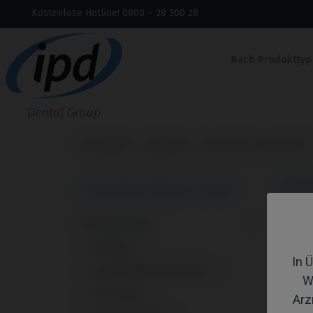
Kostenlose Hotline! 0800 – 28 300 28
Nach Produkttyp
Startseite
Systeme
Branemark System®
Br
Produkte filtern nach:
Produkttyp
1 - 11
Analoge
1
In 
Angussfähige Abutments
1
W
CoCr Base
1
Arz