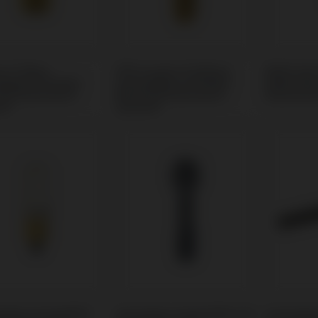
m Ti-Base
PSD Locator Prothese
Multi-Uni
tibel mit Nobel
kompatibel mit Nobel
Nobel Bio
re® Branemark
Biocare® Branemark
Branemar
m®
System®
odies kompatibel
Schrauben kompatibel mit
Schraube