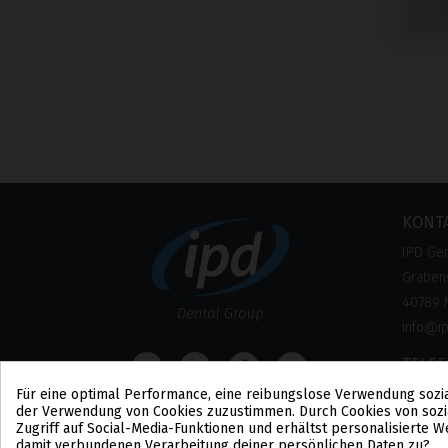
mit N
Brane
KONT
IPD Ge
Grabens
40789 
info@i
TELE
Für eine optimal Performance, eine reibungslose Verwendung sozi
0800 –
der Verwendung von Cookies zuzustimmen. Durch Cookies von sozi
(Kosten
Zugriff auf Social-Media-Funktionen und erhältst personalisierte
damit verbundenen Verarbeitung deiner persönlichen Daten zu?