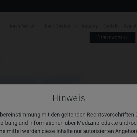
Nach Marke
Nach System
Katalog
Kontakt
Regist
Firmenwebsite
anemark System®
Hinweis
 von 11 Artikel(n)
Sortieren nach:
A
Übereinstimmung mit den geltenden Rechtsvorschriften 
erbung und Informationen über Medizinprodukte und/od
neimittel werden diese Inhalte nur autorisierten Angehör