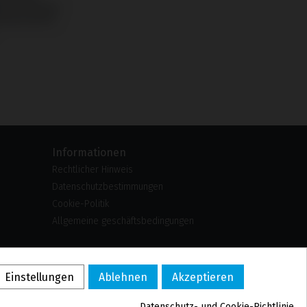
l mit Nobel
 Branemark
Informationen
Rechtlicher Hinweis
Datenschutzbestimmungen
Cookie-Politik
Allgemeine geschäftsbedingungen
US
PL
Einstellungen
Ablehnen
Akzeptieren
FR
PT
Datenschutz- und Cookie-Richtlinie