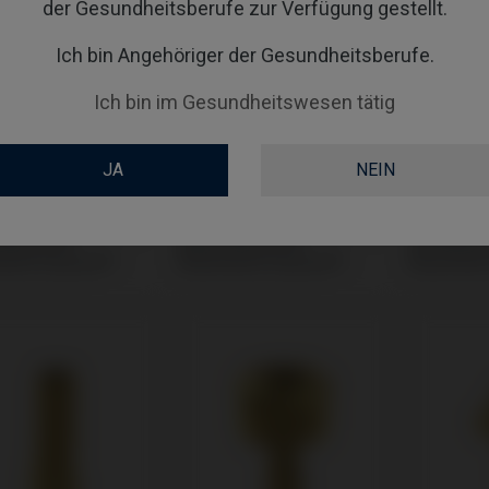
der Gesundheitsberufe zur Verfügung gestellt.
Ich bin Angehöriger der Gesundheitsberufe.
Ich bin im Gesundheitswesen tätig
JA
NEIN
ge kompatibel mit
CoCr Base kompatibel mit
Gingivafo
 Biocare®
Nobel Biocare®
mit Nobel
mark System®
Branemark System®
Branemar