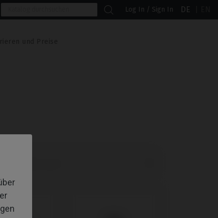
DE
EN
Log In / Sign In
rieren und Preise

lte Produkte zuerst
über
er
igen