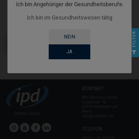
Ich bin Angehöriger der Gesundheitsberufe.
Ich bin im Gesundheitswesen tätig
FILTER
NEIN
Provisorisches Abutment
kompatibel mit Megagen®
AnyOne®
JA
KONTAKT
IPD Germany GmbH
Grabenstr. 18
40789 Monheim am
Rhein
info@ipd2004.de
TELEFON
0800 – 28 300 28