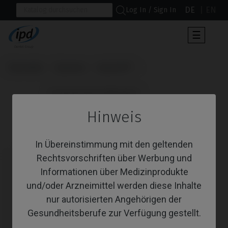
DE
EN
Log In / Sign In
Umscha
☰
der
Navigat
Startseite
Systeme
AnyOne®
                      Provisorisches Abutment

Hinweis
Provisorisches Abutment
In Übereinstimmung mit den geltenden
Rechtsvorschriften über Werbung und
Informationen über Medizinprodukte
und/oder Arzneimittel werden diese Inhalte
nur autorisierten Angehörigen der
Gesundheitsberufe zur Verfügung gestellt.