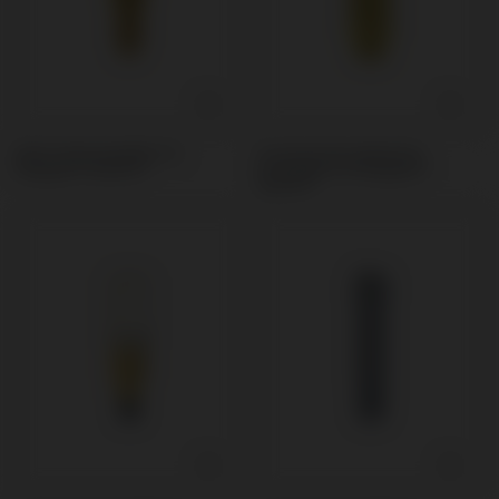
Multi-Unit kompatibel mit
Provisorisches Abutment
Megagen® AnyOne®
kompatibel mit Megagen®
AnyOne®