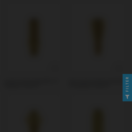
FILTER
Custom Ti-Base kompatibel mit
PSD Locator Prothese kompatibel
Megagen® AnyOne®
mit Megagen® AnyOne®