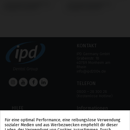
Scanbodies kompatibel mit
Schrauben kompatibel mit
Megagen® AnyOne®
Megagen® AnyOne®
KONTAKT
IPD Germany GmbH
Grabenstr. 18
40789 Monheim am
Rhein
info@ipd2004.de
TELEFON
0800 – 28 300 28
(Kostenlose Hotline)
HILFE
Informationen
HILFE
RECHTLICHER HINWEIS
Für eine optimal Performance, eine reibungslose Verwendung
ZAHLUNGSMODALITÄTEN
DATENSCHUTZBESTIMMUNGEN
sozialer Medien und aus Werbezwecken empfiehlt dir dieser
VERSAND UND RÜCKGABE
COOKIE-POLITIK
Laden, der Verwendung von Cookies zuzustimmen. Durch