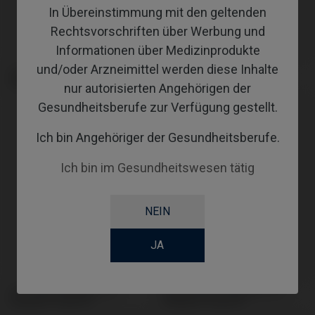
In Übereinstimmung mit den geltenden
Rechtsvorschriften über Werbung und
Informationen über Medizinprodukte
und/oder Arzneimittel werden diese Inhalte
Schraubendreher kompatibel mit
Analoge kompatibel mit
Megagen® AnyOne®
Megagen® AnyOne®
nur autorisierten Angehörigen der
Gesundheitsberufe zur Verfügung gestellt.
Ich bin Angehöriger der Gesundheitsberufe.
Ich bin im Gesundheitswesen tätig
NEIN
JA
CoCr Base kompatibel mit
Gingivaformer kompatibel mit
Megagen® AnyOne®
Megagen® AnyOne®