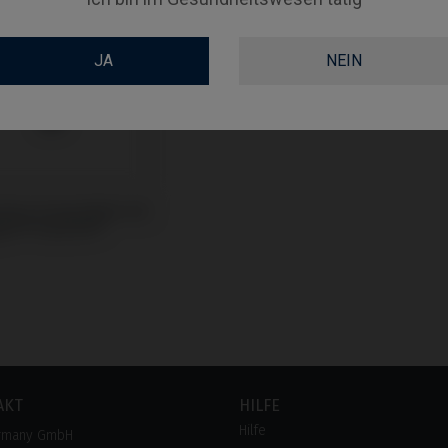
JA
NEIN
uben kompatibel mit
gen® AnyOne®
AKT
HILFE
Hilfe
rmany GmbH