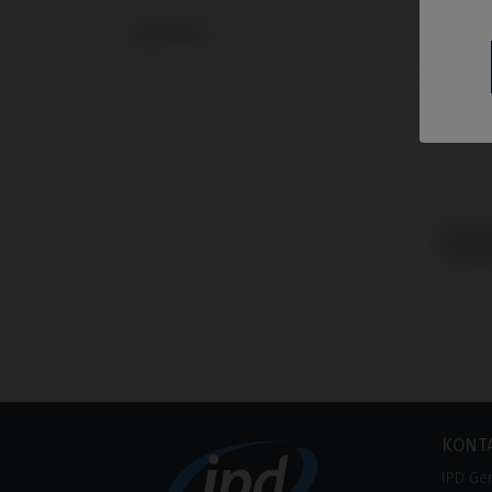
Systeme
Schra
Mega
KONT
IPD Ge