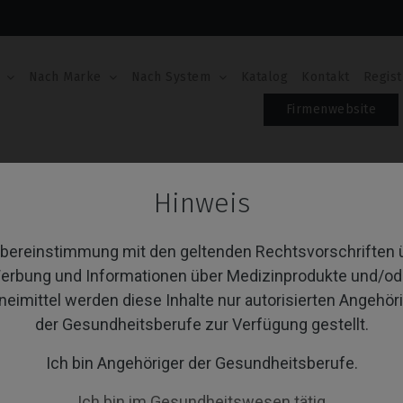
Nach Marke
Nach System
Katalog
Kontakt
Regist
Firmenwebsite
en
Hinweis
hrauben
Übereinstimmung mit den geltenden Rechtsvorschriften 
erbung und Informationen über Medizinprodukte und/od
neimittel werden diese Inhalte nur autorisierten Angehör
von 1 Artikel(n)
Sortieren nach:
A
der Gesundheitsberufe zur Verfügung gestellt.
Ich bin Angehöriger der Gesundheitsberufe.
Ich bin im Gesundheitswesen tätig