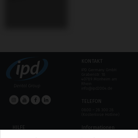
KONTAKT
IPD Germany GmbH
Grabenstr. 18
40789 Monheim am
Rhein
info@ipd2004.de
TELEFON
0800 – 28 300 28
(Kostenlose Hotline)
HILFE
Informationen
HILFE
RECHTLICHER HINWEIS