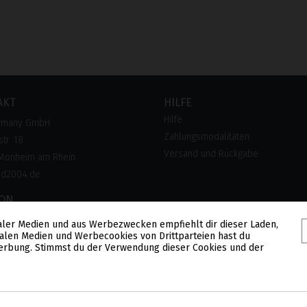
AKT
HILFE
Hilfe
rmany GmbH
Zahlungsmodalitäten
tr. 18
Versand und Rückgabe
Monheim am Rhein
pd2004.de
FON
 28 300 28
aler Medien und aus Werbezwecken empfiehlt dir dieser Laden,
alen Medien und Werbecookies von Drittparteien hast du
lose Hotline)
 Werbung. Stimmst du der Verwendung dieser Cookies und der