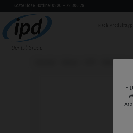
Kostenlose Hotline! 0800 – 28 300 28
Nach Produkttyp
Startseite
Marken
BTI®
Multi-IM®
S
In 
W
Arz