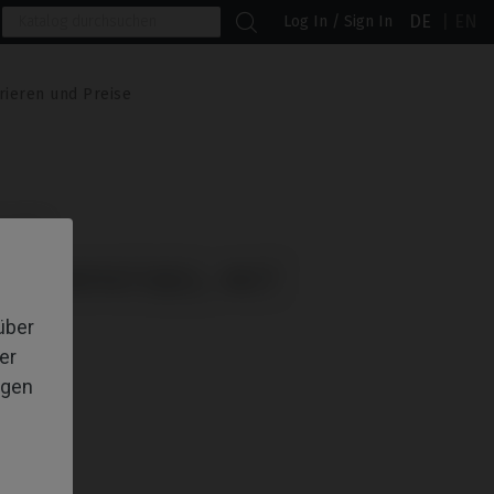
DE
EN
Log In / Sign In
rieren und Preise
i-IM®
KOMPATIBEL MIT
über
er
igen