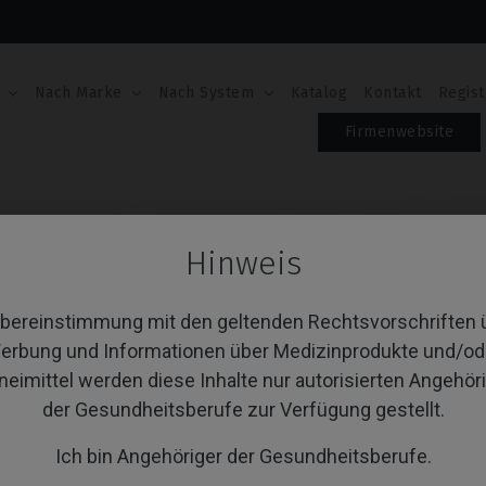
Nach Marke
Nach System
Katalog
Kontakt
Regist
Firmenwebsite
chraubendreher
Schraubendreher kompatibel mit BTI® Mult
Hinweis
SCHRAUBENDREHER 
BTI® MULTI-IM®
Übereinstimmung mit den geltenden Rechtsvorschriften 
erbung und Informationen über Medizinprodukte und/od
Artikel-Nr.: IPD/KA-CT-18
neimittel werden diese Inhalte nur autorisierten Angehör
der Gesundheitsberufe zur Verfügung gestellt.
TYPE
Ich bin Angehöriger der Gesundheitsberufe.