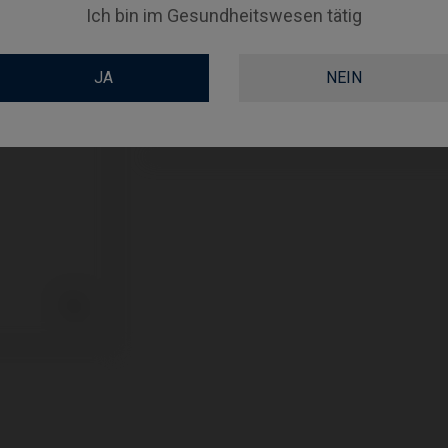
ABUTMENTHEIGHT
Ich bin im Gesundheitswesen tätig
COATING
JA
NEIN
SCREWSOCKET
