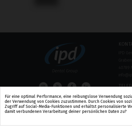
KONT
IPD Ge
Grabens
40789 
info@i
TELE
0800 –
Für eine optimal Performance, eine reibungslose Verwendung sozi
der Verwendung von Cookies zuzustimmen. Durch Cookies von sozi
(Kosten
Zugriff auf Social-Media-Funktionen und erhältst personalisierte
damit verbundenen Verarbeitung deiner persönlichen Daten zu?
Cookie-Zustimmung