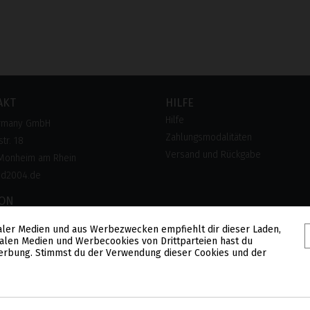
AKT
HILFE
Hilfe
rmany GmbH
Zahlungsmodalitäten
tr. 18
Versand und Rückgabe
Monheim am Rhein
pd2004.de
FON
 28 300 28
aler Medien und aus Werbezwecken empfiehlt dir dieser Laden,
lose Hotline)
alen Medien und Werbecookies von Drittparteien hast du
 Werbung. Stimmst du der Verwendung dieser Cookies und der