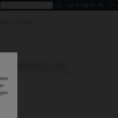
DE
EN
Log In / Sign In
rieren und Preise
KOMPATIBEL MIT
über
er
igen