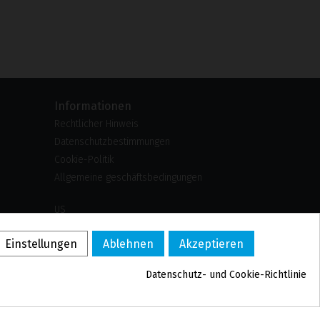
Informationen
Rechtlicher Hinweis
Datenschutzbestimmungen
Cookie-Politik
Allgemeine geschäftsbedingungen
US
PL
Einstellungen
Ablehnen
Akzeptieren
FR
PT
Datenschutz- und Cookie-Richtlinie
BE
ES