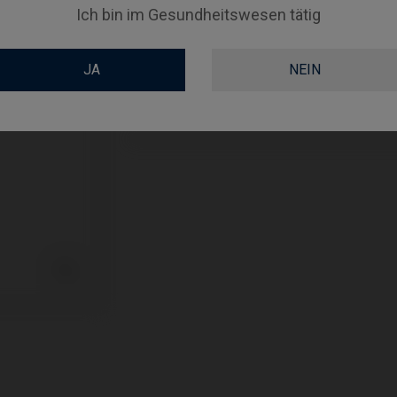
ABUTMENTHEIGHT
Ich bin im Gesundheitswesen tätig
COATING
JA
NEIN
SCREWSOCKET
