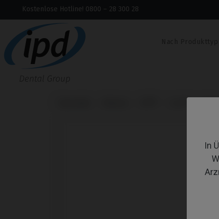
Kostenlose Hotline! 0800 – 28 300 28
Nach Produkttyp
Startseite
Marken
BTI®
Core®
Schr
In 
W
Arz