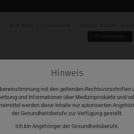
Nach Marke
Nach System
Katalog
Kontakt
Regist
Firmenwebsite
aubendreher
Schraubendreher kompatibel mit BTI® Core®
Hinweis
SCHRAUBENDREHER 
BTI® CORE®
Übereinstimmung mit den geltenden Rechtsvorschriften 
erbung und Informationen über Medizinprodukte und/od
Artikel-Nr.: IPD/KA-CT-18
neimittel werden diese Inhalte nur autorisierten Angehör
der Gesundheitsberufe zur Verfügung gestellt.
TYPE
Ich bin Angehöriger der Gesundheitsberufe.