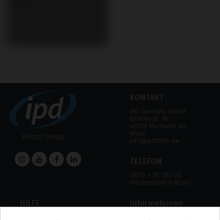
KONTAKT
IPD Germany GmbH
Grabenstr. 18
40789 Monheim am
Rhein
info@ipd2004.de
TELEFON
0800 – 28 300 28
(Kostenlose Hotline)
HILFE
Informationen
HILFE
RECHTLICHER HINWEIS