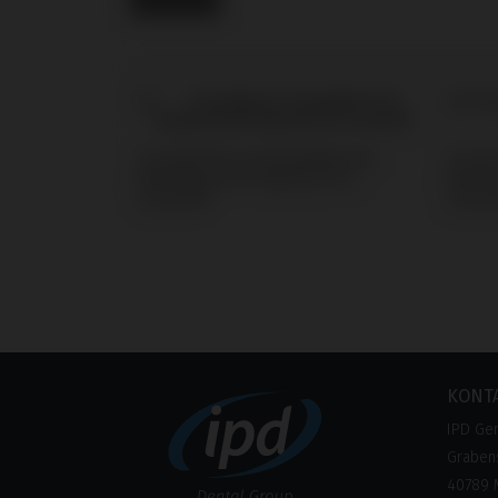
Screwdrivers kompatibel mit
Screw
BioHorizons® Tapered Pro
BioHo
Conical®
Conic
KONT
IPD Ge
Grabens
40789 