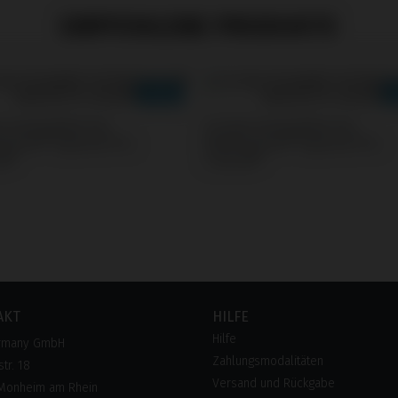
EMPFOHLENE PRODUKTE
s kompatibel mit
Screws kompatibel mit
rizons® Tapered Pro
BioHorizons® Tapered Pro
al®
Conical®
AKT
HILFE
Hilfe
rmany GmbH
Zahlungsmodalitäten
tr. 18
Versand und Rückgabe
Monheim am Rhein