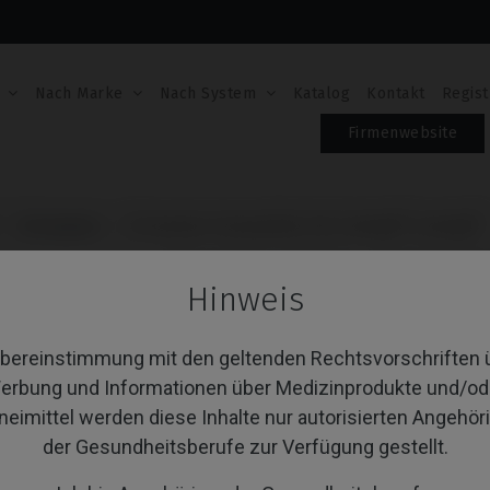
Nach Marke
Nach System
Katalog
Kontakt
Regist
Firmenwebsite
Schrauben
Schrauben kompatibel mit Camlog® Conelog®
SCHRAUBEN KOMPAT
Hinweis
CONELOG®
Übereinstimmung mit den geltenden Rechtsvorschriften 
Artikel-Nr.: IPD/JB-TR-00
erbung und Informationen über Medizinprodukte und/od
neimittel werden diese Inhalte nur autorisierten Angehör
PLATTFORM
der Gesundheitsberufe zur Verfügung gestellt.
COATING