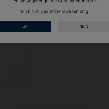
Ich bin Angehöriger der Gesundheitsberufe.
SCREWSOCKET
Ich bin im Gesundheitswesen tätig
SCREWSEATING
JA
NEIN
