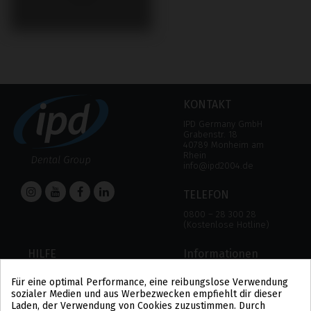
KONTAKT
IPD Germany GmbH
Grabenstr. 18
40789 Monheim am
Rhein
info@ipd2004.de
TELEFON
0800 – 28 300 28
(Kostenlose Hotline)
HILFE
Informationen
HILFE
RECHTLICHER HINWEIS
Für eine optimal Performance, eine reibungslose Verwendung
ZAHLUNGSMODALITÄTEN
DATENSCHUTZBESTIMMUNGEN
sozialer Medien und aus Werbezwecken empfiehlt dir dieser
VERSAND UND RÜCKGABE
COOKIE-POLITIK
Laden, der Verwendung von Cookies zuzustimmen. Durch