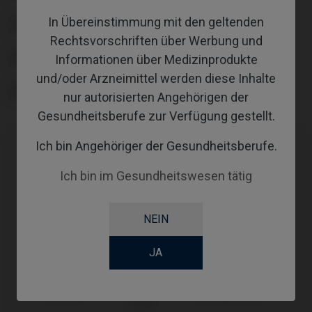
In Übereinstimmung mit den geltenden
COATING
Rechtsvorschriften über Werbung und
SCREWSOCKET
Informationen über Medizinprodukte
und/oder Arzneimittel werden diese Inhalte
SCREWSEATING
nur autorisierten Angehörigen der
Gesundheitsberufe zur Verfügung gestellt.
Ich bin Angehöriger der Gesundheitsberufe.
Kompatibilitäten
Ich bin im Gesundheitswesen tätig
Kompatible
System
Plattform
Marke
NEIN
Standard
MIS®
Seven®
JA
SP/Wide WP
Screw
Zimmer®
Ø3,5/Ø4,5/Ø5,7
Vent®