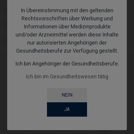
In Übereinstimmung mit den geltenden
COATING
Rechtsvorschriften über Werbung und
SCREWSOCKET
Informationen über Medizinprodukte
und/oder Arzneimittel werden diese Inhalte
SCREWSEATING
nur autorisierten Angehörigen der
Gesundheitsberufe zur Verfügung gestellt.
Ich bin Angehöriger der Gesundheitsberufe.
Kompatibilitäten
Ich bin im Gesundheitswesen tätig
Kompatible
System
Plattform
Marke
NEIN
Tissue
SynOcta® RN
Straumann®
JA
Level®
Ø4,8
SynOcta®
Zimmer®
SwissPlus®
Ø4,8