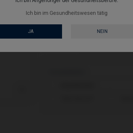
Ich bin Angehöriger der Gesundheitsberufe.
Ich bin im Gesundheitswesen tätig
COATING
SCREWSOCKET
JA
NEIN
SCREWSEATING
Kompatibilitäten
Kompatible Marke

Nobel Biocare®
Repla