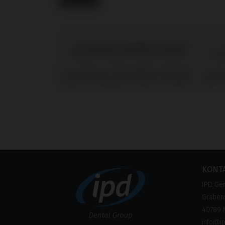
Screwdrivers kompatibel mit Nobel
Screw
Biocare® Replace® Select (Trilobe)
Biocar
KONT
IPD Ge
Grabens
40789 
info@i