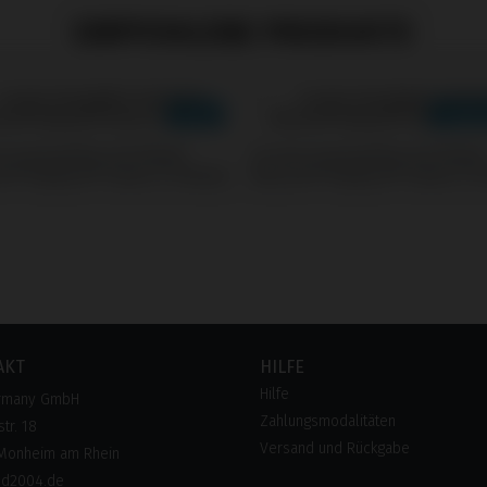
EMPFOHLENE PRODUKTE
s kompatibel mit Nobel
Screws kompatibel mit Nobel
e® Replace® Select (Trilobe)
Biocare® Replace® Select (Tr
AKT
HILFE
Hilfe
rmany GmbH
Zahlungsmodalitäten
tr. 18
Versand und Rückgabe
Monheim am Rhein
pd2004.de