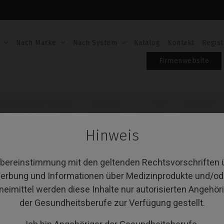
Nach Marke
Nach System
Katalog
Kontakt
Regist
Firmenwebsite
lace® Select (Trilobe)
Schrauben
Schrauben kompatibel mi
SCHRAUBEN KOMPAT
Hinweis
BIOCARE® REPLACE®
Übereinstimmung mit den geltenden Rechtsvorschriften 
Artikel-Nr.: IPD/AC-TN-00
erbung und Informationen über Medizinprodukte und/od
neimittel werden diese Inhalte nur autorisierten Angehör
PLATTFORM
der Gesundheitsberufe zur Verfügung gestellt.
TYPE