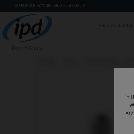
Kostenlose Hotline! 0800 – 28 300 28
Nach Produkttyp
Startseite
Marken
Nobel Biocare®
Rep
In 
W
Arz