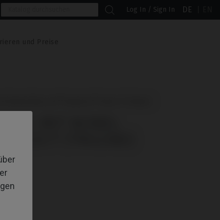
DE
EN
Log In / Sign In
rieren und Preise
t Nobel Biocare® Replace® Select (Trilobe)
IBEL MIT NOBEL
 SELECT (TRILOBE)
über
er
igen