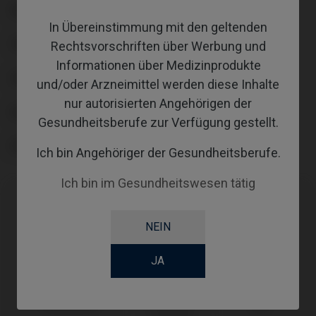
PLATTFORM
In Übereinstimmung mit den geltenden
TYPE
Rechtsvorschriften über Werbung und
Informationen über Medizinprodukte
COATING
und/oder Arzneimittel werden diese Inhalte
nur autorisierten Angehörigen der
SCREWSOCKET
Gesundheitsberufe zur Verfügung gestellt.
SCREWSEATING
Ich bin Angehöriger der Gesundheitsberufe.
Ich bin im Gesundheitswesen tätig
Kompatibilitäten
NEIN
Kompatible
System
Plattform
JA
Marke
Multi-posicion
Galimplant®
Ø3,8
Aesthetic