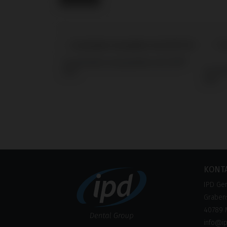
Scanbodies kompatibel mit DIO®
Screw
UFII
UFII
KONT
IPD Ge
Grabens
40789 
info@i