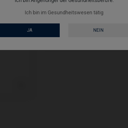
Ich bin Angehöriger der Gesundheitsberufe.
WORKFLOW
Ich bin im Gesundheitswesen tätig
ABUTMENTHEIGHT
SCREWSOCKET
JA
NEIN
