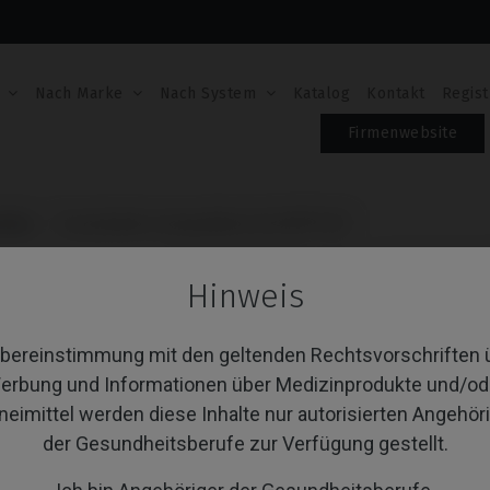
Nach Marke
Nach System
Katalog
Kontakt
Regist
Firmenwebsite
dies
Scanbodies kompatibel mit DIO® UFII
SCANBODIES KOMPAT
Hinweis
Artikel-Nr.: IPD/UB-SN-00
Übereinstimmung mit den geltenden Rechtsvorschriften 
erbung und Informationen über Medizinprodukte und/od
PLATTFORM
neimittel werden diese Inhalte nur autorisierten Angehör
der Gesundheitsberufe zur Verfügung gestellt.
TYPE