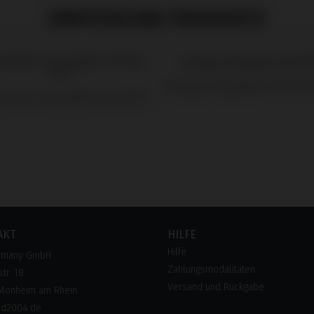
EMPFOHLENE PRODUKTE
Analogs kompatibel mit DIO® 
drivers kompatibel mit DIO®
AKT
HILFE
Hilfe
rmany GmbH
Zahlungsmodalitäten
tr. 18
Versand und Rückgabe
Monheim am Rhein
pd2004.de