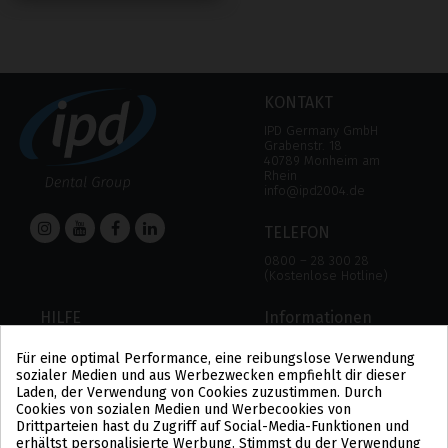
KONTAKT
IPD Germany GmbH
Grabenstr. 18
40789 Monheim am
Rhein
info@ipd2004.de
TELEFON
0800 – 28 300 28
(Kostenlose Hotline)
HILFE
Informationen
HILFE
RECHTLICHER HINWEIS
Für eine optimal Performance, eine reibungslose Verwendung
ZAHLUNGSMODALITÄTEN
DATENSCHUTZBESTIMMUNGEN
sozialer Medien und aus Werbezwecken empfiehlt dir dieser
VERSAND UND RÜCKGABE
COOKIE-POLITIK
Laden, der Verwendung von Cookies zuzustimmen. Durch
ALLGEMEINE
Cookies von sozialen Medien und Werbecookies von
GESCHÄFTSBEDINGUNGEN
Drittparteien hast du Zugriff auf Social-Media-Funktionen und
US
erhältst personalisierte Werbung. Stimmst du der Verwendung