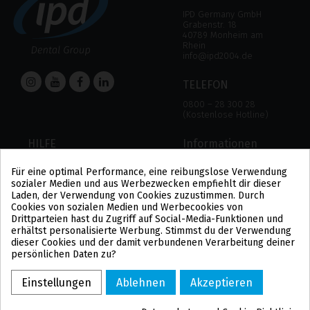
IPD Germany GmbH
Grabenstr. 18
40789 Monheim am
Rhein
info@ipd2004.de
TELEFON
0800 – 28 300 28
(Kostenlose Hotline)
HILFE
Informationen
HILFE
RECHTLICHER HINWEIS
Für eine optimal Performance, eine reibungslose Verwendung
ZAHLUNGSMODALITÄTEN
DATENSCHUTZBESTIMMUNGEN
sozialer Medien und aus Werbezwecken empfiehlt dir dieser
VERSAND UND RÜCKGABE
COOKIE-POLITIK
Laden, der Verwendung von Cookies zuzustimmen. Durch
ALLGEMEINE
Cookies von sozialen Medien und Werbecookies von
GESCHÄFTSBEDINGUNGEN
Drittparteien hast du Zugriff auf Social-Media-Funktionen und
US
erhältst personalisierte Werbung. Stimmst du der Verwendung
PL
dieser Cookies und der damit verbundenen Verarbeitung deiner
FR
persönlichen Daten zu?
PT
BE
Einstellungen
Ablehnen
Akzeptieren
ES