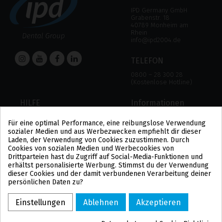
IPD Germany GmbH
Grabenstr. 18
40789 Monheim am
Rhein
info@ipd2004.de
TELEFON
0800 – 28 300 28
(Kostenlose Hotline)
HILFE
Informationen
HILFE
RECHTLICHER HINWEIS
Für eine optimal Performance, eine reibungslose Verwendung
ZAHLUNGSMODALITÄTEN
DATENSCHUTZBESTIMMUNGEN
sozialer Medien und aus Werbezwecken empfiehlt dir dieser
VERSAND UND RÜCKGABE
COOKIE-POLITIK
Laden, der Verwendung von Cookies zuzustimmen. Durch
ALLGEMEINE
Cookies von sozialen Medien und Werbecookies von
GESCHÄFTSBEDINGUNGEN
Drittparteien hast du Zugriff auf Social-Media-Funktionen und
US
erhältst personalisierte Werbung. Stimmst du der Verwendung
PL
dieser Cookies und der damit verbundenen Verarbeitung deiner
FR
persönlichen Daten zu?
PT
BE
Einstellungen
Ablehnen
Akzeptieren
ES