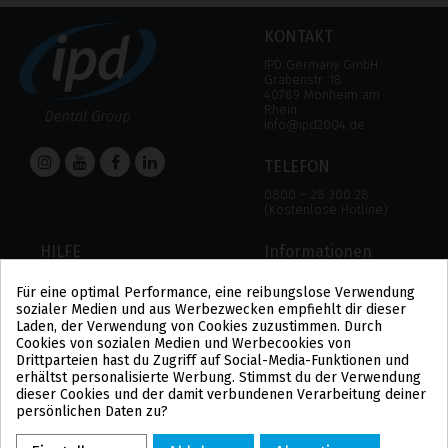
KONTAKT
IPD Germany GmbH
Grabenstr. 18
40789 Monheim am
Rhein
info@ipd2004.de
TELEFON
0800 – 28 300 28
(Kostenlose Hotline)
HILFE
Informationen
HILFE
RECHTLICHER HINWEIS
Für eine optimal Performance, eine reibungslose Verwendung
ZAHLUNGSMODALITÄTEN
DATENSCHUTZBESTIMMUNGEN
sozialer Medien und aus Werbezwecken empfiehlt dir dieser
VERSAND UND RÜCKGABE
COOKIE-POLITIK
Laden, der Verwendung von Cookies zuzustimmen. Durch
ALLGEMEINE
Cookies von sozialen Medien und Werbecookies von
GESCHÄFTSBEDINGUNGEN
Drittparteien hast du Zugriff auf Social-Media-Funktionen und
US
erhältst personalisierte Werbung. Stimmst du der Verwendung
PL
dieser Cookies und der damit verbundenen Verarbeitung deiner
FR
persönlichen Daten zu?
PT
BE