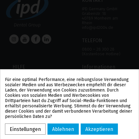
KONTAKT
IPD Germany GmbH
Grabenstr. 18
40789 Monheim am
Rhein
info@ipd2004.de
TELEFON
0800 – 28 300 28
(Kostenlose Hotline)
HILFE
Informationen
HILFE
RECHTLICHER HINWEIS
Für eine optimal Performance, eine reibungslose Verwendung
ZAHLUNGSMODALITÄTEN
DATENSCHUTZBESTIMMUNGEN
sozialer Medien und aus Werbezwecken empfiehlt dir dieser
VERSAND UND RÜCKGABE
COOKIE-POLITIK
Laden, der Verwendung von Cookies zuzustimmen. Durch
ALLGEMEINE
Cookies von sozialen Medien und Werbecookies von
GESCHÄFTSBEDINGUNGEN
Drittparteien hast du Zugriff auf Social-Media-Funktionen und
US
erhältst personalisierte Werbung. Stimmst du der Verwendung
PL
dieser Cookies und der damit verbundenen Verarbeitung deiner
FR
persönlichen Daten zu?
PT
BE
Einstellungen
Ablehnen
Akzeptieren
ES