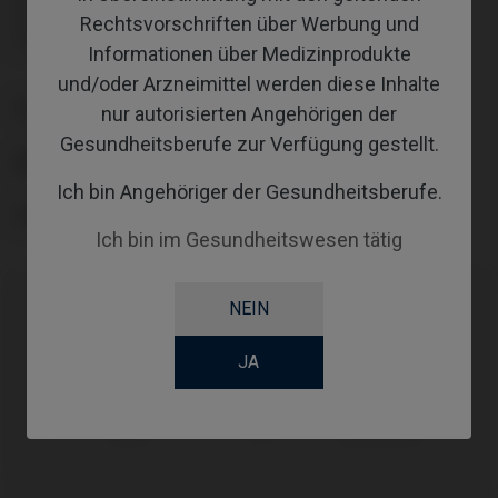
Inklusive Transporter: IPD/KA-CL-14
Rechtsvorschriften über Werbung und
Inklusive Transporter: IPD/KA-CL-14
Inklusive Transporter: IPD/KA-CL-14
Informationen über Medizinprodukte
und/oder Arzneimittel werden diese Inhalte
PLATTFORM
nur autorisierten Angehörigen der
Gesundheitsberufe zur Verfügung gestellt.
ABUTMENTHEIGHT
Ich bin Angehöriger der Gesundheitsberufe.
COATING
Ich bin im Gesundheitswesen tätig
NEIN
Kompatibilitäten
JA
Kompatible Marke
System
Plattform
MIS®
C1®
Narrow NP