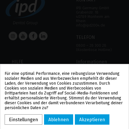
IPD Germany GmbH
Grabenstr. 18
40789 Monheim am
Rhein
info@ipd2004.de
TELEFON
0800 – 28 300 28
(Kostenlose Hotline)
HILFE
Informationen
HILFE
RECHTLICHER HINWEIS
Für eine optimal Performance, eine reibungslose Verwendung
ZAHLUNGSMODALITÄTEN
DATENSCHUTZBESTIMMUNGEN
sozialer Medien und aus Werbezwecken empfiehlt dir dieser
VERSAND UND RÜCKGABE
COOKIE-POLITIK
Laden, der Verwendung von Cookies zuzustimmen. Durch
ALLGEMEINE
Cookies von sozialen Medien und Werbecookies von
GESCHÄFTSBEDINGUNGEN
Drittparteien hast du Zugriff auf Social-Media-Funktionen und
US
erhältst personalisierte Werbung. Stimmst du der Verwendung
PL
dieser Cookies und der damit verbundenen Verarbeitung deiner
FR
persönlichen Daten zu?
PT
BE
Einstellungen
Ablehnen
Akzeptieren
ES