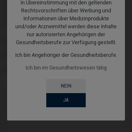
In Übereinstimmung mit den geltenden
Inklusive Transporter: IPD/KA-CL-14
Inklusive Transporter: IPD/KA-CL-14
Rechtsvorschriften über Werbung und
Inklusive Transporter: IPD/KA-CL-14
Informationen über Medizinprodukte
Inklusive Transporter: IPD/KA-CL-14
Inklusive Transporter: IPD/KA-CL-14
und/oder Arzneimittel werden diese Inhalte
nur autorisierten Angehörigen der
PLATTFORM
Gesundheitsberufe zur Verfügung gestellt.
Ich bin Angehöriger der Gesundheitsberufe.
ABUTMENTHEIGHT
Ich bin im Gesundheitswesen tätig
COATING
NEIN
JA