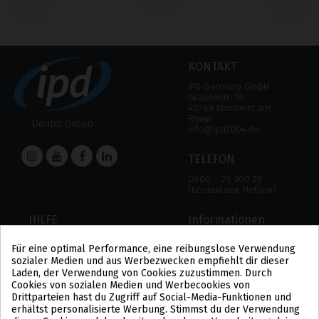
‹
›
KONTAKT
IPD Germany GmbH
Grabenstr. 18
40789 Monheim am
Rhein
info@ipd2004.de
TELEFON
0800 – 28 300 28
(Kostenlose Hotline)
HILFE
Informationen
HILFE
RECHTLICHER HINWEIS
Für eine optimal Performance, eine reibungslose Verwendung
ZAHLUNGSMODALITÄTEN
DATENSCHUTZBESTIMMUNGEN
sozialer Medien und aus Werbezwecken empfiehlt dir dieser
VERSAND UND RÜCKGABE
COOKIE-POLITIK
Laden, der Verwendung von Cookies zuzustimmen. Durch
ALLGEMEINE
Cookies von sozialen Medien und Werbecookies von
GESCHÄFTSBEDINGUNGEN
Drittparteien hast du Zugriff auf Social-Media-Funktionen und
US
erhältst personalisierte Werbung. Stimmst du der Verwendung
PL