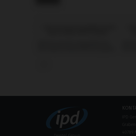
PSD Accessories kompatibel mit
PSD A
IPD Tools & Extras PSD Loc System
IPD To
‹
KONT
IPD Ge
Grabens
40789 