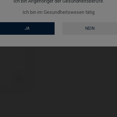
Ich bin Angehöriger der Gesundheitsberufe.
PLATTFORM
Ich bin im Gesundheitswesen tätig
ABUTMENTHEIGHT
JA
NEIN
COATING
