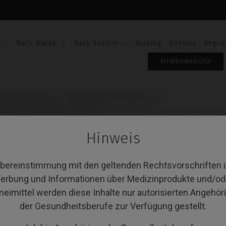
Nach Marke
Nach System
Katalog
Kontakt
Regist
Firmenwebsite
um®/Superline™
PSD Locator Prothese
m® Implantium®/Superline™
PSD LOCATOR PROTH
Hinweis
DENTIUM® IMPLANT
Übereinstimmung mit den geltenden Rechtsvorschriften 
Artikel-Nr.: IPD/XA-LR-02
erbung und Informationen über Medizinprodukte und/od
Inklusive Transporter: IPD/KA-CL-14
Inklusive Transporter: IPD/KA-CL-14
neimittel werden diese Inhalte nur autorisierten Angehör
Inklusive Transporter: IPD/KA-CL-14
Inklusive Transporter: IPD/KA-CL-14
der Gesundheitsberufe zur Verfügung gestellt.