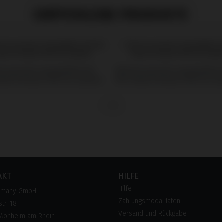
EMPFOHLENE PRODUKTE
ccessories kompatibel mit
PSD Accessories kompatibel 
ols & Extras PSD Loc System
IPD Tools & Extras PSD Loc S
AKT
HILFE
Hilfe
rmany GmbH
Zahlungsmodalitäten
tr. 18
Versand und Rückgabe
Monheim am Rhein