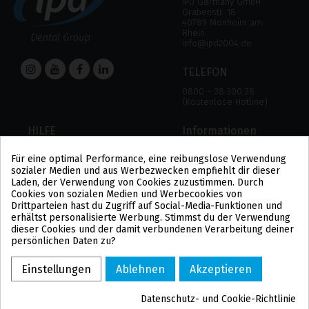
IPD Germany GmbH
Grabenstr. 18
40789 Monheim am
Rhein
info@ipd2004.de
TELEFON
0800 – 28 300 28
(Kostenlose Hotline)
HILFE
Informationen
HILFE
RECHTLICHER HINWEIS
Für eine optimal Performance, eine reibungslose Verwendung
ZAHLUNGSMODALITÄTEN
DATENSCHUTZBESTIMMUNGEN
sozialer Medien und aus Werbezwecken empfiehlt dir dieser
VERSAND UND RÜCKGABE
COOKIE-POLITIK
Laden, der Verwendung von Cookies zuzustimmen. Durch
ALLGEMEINE
Cookies von sozialen Medien und Werbecookies von
GESCHÄFTSBEDINGUNGEN
Drittparteien hast du Zugriff auf Social-Media-Funktionen und
US
erhältst personalisierte Werbung. Stimmst du der Verwendung
PL
dieser Cookies und der damit verbundenen Verarbeitung deiner
FR
persönlichen Daten zu?
PT
BE
Einstellungen
Ablehnen
Akzeptieren
ES
Datenschutz- und Cookie-Richtlinie
COPYRIGHT ©2021 IPD2004 – POWERED BY TICBCN