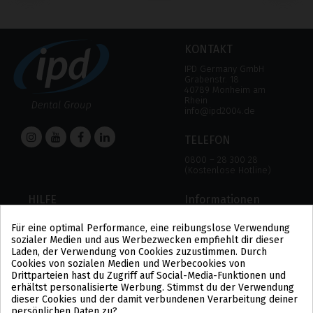
‹
›
KONTAKT
IPD Germany GmbH
Grabenstr. 18
40789 Monheim am
Rhein
info@ipd2004.de
TELEFON
0800 – 28 300 28
(Kostenlose Hotline)
HILFE
Informationen
HILFE
RECHTLICHER HINWEIS
Für eine optimal Performance, eine reibungslose Verwendung
ZAHLUNGSMODALITÄTEN
DATENSCHUTZBESTIMMUNGEN
sozialer Medien und aus Werbezwecken empfiehlt dir dieser
VERSAND UND RÜCKGABE
COOKIE-POLITIK
Laden, der Verwendung von Cookies zuzustimmen. Durch
ALLGEMEINE
Cookies von sozialen Medien und Werbecookies von
GESCHÄFTSBEDINGUNGEN
Drittparteien hast du Zugriff auf Social-Media-Funktionen und
US
erhältst personalisierte Werbung. Stimmst du der Verwendung
PL
dieser Cookies und der damit verbundenen Verarbeitung deiner
FR
persönlichen Daten zu?