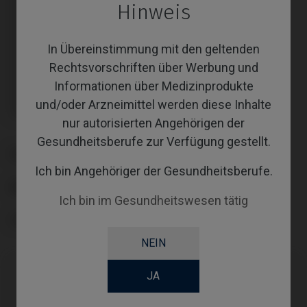
Hinweis
Inklusive Transporter: IPD/KA-CL-14
Inklusive Transporter: IPD/KA-CL-14
Inklusive Transporter: IPD/KA-CL-14
Inklusive Transporter: IPD/KA-CL-14
In Übereinstimmung mit den geltenden
Inklusive Transporter: IPD/KA-CL-14
Inklusive Transporter: IPD/KA-CL-14
Rechtsvorschriften über Werbung und
Inklusive Transporter: IPD/KA-CL-14
Informationen über Medizinprodukte
Inklusive Transporter: IPD/KA-CL-14
Inklusive Transporter: IPD/KA-CL-14
und/oder Arzneimittel werden diese Inhalte
Inklusive Transporter: IPD/KA-CL-14
nur autorisierten Angehörigen der
Gesundheitsberufe zur Verfügung gestellt.
PLATTFORM
Ich bin Angehöriger der Gesundheitsberufe.
ABUTMENTHEIGHT
Ich bin im Gesundheitswesen tätig
COATING
NEIN
JA
Kompatibilitäten