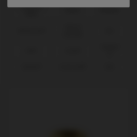
Kompatible
System
Plattform
Marke
Tapered
BioHorizons®
Ø3,5
Internal®
Standard
MIS®
Seven®
SP
Zimmer®
Screw Vent®
Ø3,5