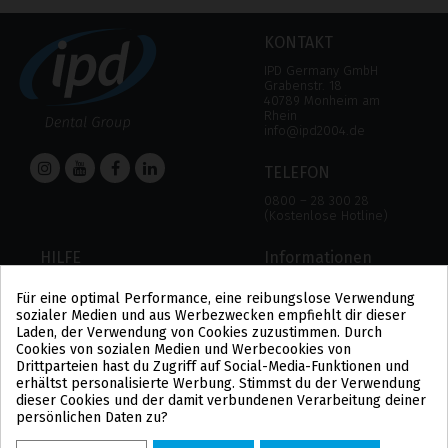
KONTAKT
IPD Germany GmbH
Grabenstr. 18
40789 Monheim am
Rhein
info@ipd2004.de
TELEFON
0800 – 28 300 28
(Kostenlose Hotline)
HILFE
Informationen
HILFE
RECHTLICHER HINWEIS
Für eine optimal Performance, eine reibungslose Verwendung
ZAHLUNGSMODALITÄTEN
DATENSCHUTZBESTIMMUNGEN
sozialer Medien und aus Werbezwecken empfiehlt dir dieser
VERSAND UND RÜCKGABE
COOKIE-POLITIK
Laden, der Verwendung von Cookies zuzustimmen. Durch
ALLGEMEINE
Cookies von sozialen Medien und Werbecookies von
GESCHÄFTSBEDINGUNGEN
Drittparteien hast du Zugriff auf Social-Media-Funktionen und
US
erhältst personalisierte Werbung. Stimmst du der Verwendung
PL
dieser Cookies und der damit verbundenen Verarbeitung deiner
FR
persönlichen Daten zu?
PT
BE