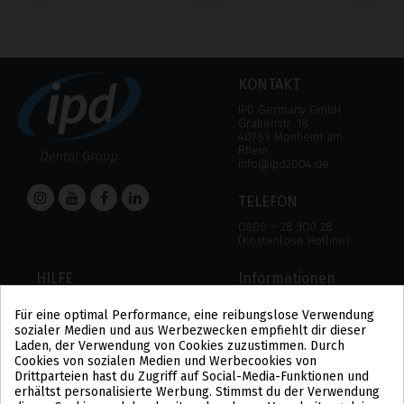
‹
›
KONTAKT
IPD Germany GmbH
Grabenstr. 18
40789 Monheim am
Rhein
info@ipd2004.de
TELEFON
0800 – 28 300 28
(Kostenlose Hotline)
HILFE
Informationen
HILFE
RECHTLICHER HINWEIS
Für eine optimal Performance, eine reibungslose Verwendung
ZAHLUNGSMODALITÄTEN
DATENSCHUTZBESTIMMUNGEN
sozialer Medien und aus Werbezwecken empfiehlt dir dieser
VERSAND UND RÜCKGABE
COOKIE-POLITIK
Laden, der Verwendung von Cookies zuzustimmen. Durch
ALLGEMEINE
Cookies von sozialen Medien und Werbecookies von
GESCHÄFTSBEDINGUNGEN
Drittparteien hast du Zugriff auf Social-Media-Funktionen und
US
erhältst personalisierte Werbung. Stimmst du der Verwendung
PL