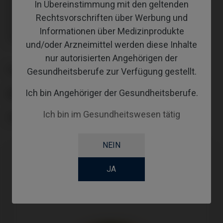
In Übereinstimmung mit den geltenden
Inklusive Transporter: IPD/KA-CL-14
Inklusive Transporter: IPD/KA-CL-14
Rechtsvorschriften über Werbung und
Inklusive Transporter: IPD/KA-CL-14
Informationen über Medizinprodukte
Inklusive Transporter: IPD/KA-CL-14
Inklusive Transporter: IPD/KA-CL-14
und/oder Arzneimittel werden diese Inhalte
nur autorisierten Angehörigen der
PLATTFORM
Gesundheitsberufe zur Verfügung gestellt.
Ich bin Angehöriger der Gesundheitsberufe.
ABUTMENTHEIGHT
Ich bin im Gesundheitswesen tätig
COATING
NEIN
JA