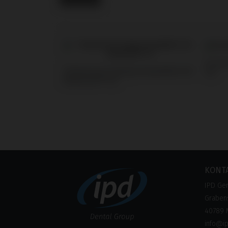
Screw
Temporary/Coping kompatibel mit
ICX
Medentis® ICX
KONT
IPD Ge
Grabens
40789 
info@i