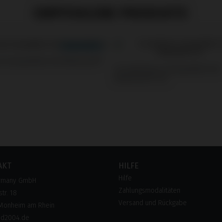
EMPFOHLENE PRODUKTE
s kompatibel mit Medentis®
Screwdrivers kompatibel mit
Medentis® ICX
AKT
HILFE
Hilfe
rmany GmbH
Zahlungsmodalitäten
tr. 18
Versand und Rückgabe
Monheim am Rhein
pd2004.de