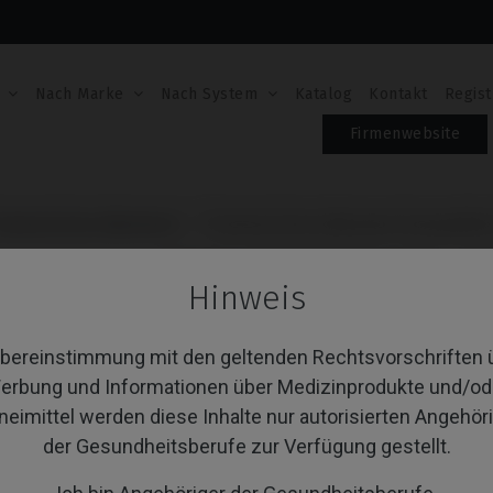
Nach Marke
Nach System
Katalog
Kontakt
Regist
Firmenwebsite
ovisorisches Abutment
Provisorisches Abutment kompatibel
PROVISORISCHES A
Hinweis
MIT MEDENTIS® ICX
Übereinstimmung mit den geltenden Rechtsvorschriften 
Artikel-Nr.: IPD/YB-PR-06
erbung und Informationen über Medizinprodukte und/od
Schraube nicht enthalten: muss separat bestel
Schraube nicht enthalten: muss separat bestel
neimittel werden diese Inhalte nur autorisierten Angehör
der Gesundheitsberufe zur Verfügung gestellt.
PLATTFORM