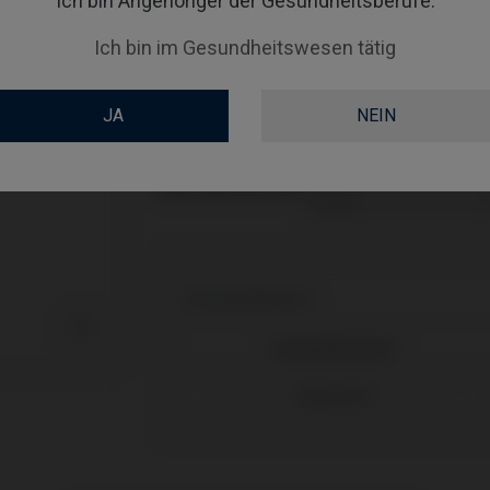
Ich bin Angehöriger der Gesundheitsberufe.
TYPE
Ich bin im Gesundheitswesen tätig
WORKFLOW
JA
NEIN
GINGIVALHEIGHT
ABUTMENTHEIGHT
Kompatibilitäten

Kompatible Marke
Medentis®