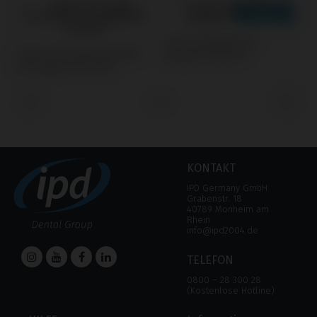
Screws kompatibel mit
S
Temporary/Coping kompatibel
Megagen® AnyOne®
M
mit Megagen® AnyOne®
‹
›
KONTAKT
IPD Germany GmbH
Grabenstr. 18
40789 Monheim am
Rhein
info@ipd2004.de
TELEFON
0800 – 28 300 28
(Kostenlose Hotline)