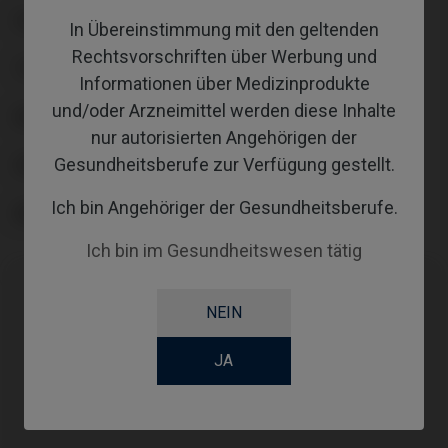
PLATTFORM
In Übereinstimmung mit den geltenden
Rechtsvorschriften über Werbung und
TYPE
Informationen über Medizinprodukte
und/oder Arzneimittel werden diese Inhalte
WORKFLOW
nur autorisierten Angehörigen der
Gesundheitsberufe zur Verfügung gestellt.
GINGIVALHEIGHT
Ich bin Angehöriger der Gesundheitsberufe.
ABUTMENTHEIGHT
Ich bin im Gesundheitswesen tätig
NEIN
Kompatibilitäten
JA
Kompatible Marke
System
Plattform
Megagen®
AnyOne®
RP