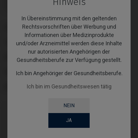
Hinweis
Schraube nicht enthalten: muss separat bestellt werden.
Schraube nicht enthalten: muss separat bestellt werden.
In Übereinstimmung mit den geltenden
Rechtsvorschriften über Werbung und
PLATTFORM
Informationen über Medizinprodukte
TYPE
und/oder Arzneimittel werden diese Inhalte
nur autorisierten Angehörigen der
WORKFLOW
Gesundheitsberufe zur Verfügung gestellt.
GINGIVALHEIGHT
Ich bin Angehöriger der Gesundheitsberufe.
Ich bin im Gesundheitswesen tätig
ABUTMENTHEIGHT
NEIN
Kompatibilitäten
JA
Kompatible
System
Plattform