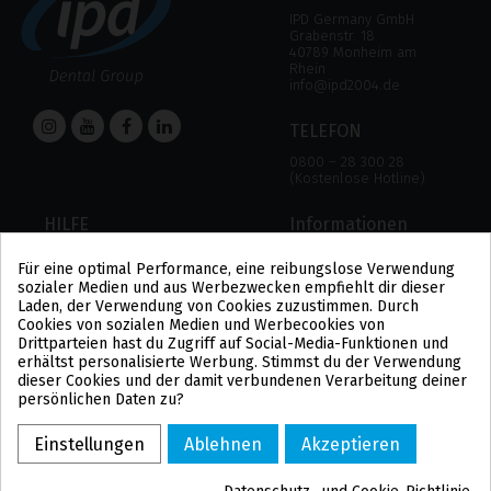
IPD Germany GmbH
Grabenstr. 18
40789 Monheim am
Rhein
info@ipd2004.de
TELEFON
0800 – 28 300 28
(Kostenlose Hotline)
HILFE
Informationen
HILFE
RECHTLICHER HINWEIS
Für eine optimal Performance, eine reibungslose Verwendung
ZAHLUNGSMODALITÄTEN
DATENSCHUTZBESTIMMUNGEN
sozialer Medien und aus Werbezwecken empfiehlt dir dieser
VERSAND UND RÜCKGABE
COOKIE-POLITIK
Laden, der Verwendung von Cookies zuzustimmen. Durch
ALLGEMEINE
Cookies von sozialen Medien und Werbecookies von
GESCHÄFTSBEDINGUNGEN
Drittparteien hast du Zugriff auf Social-Media-Funktionen und
US
erhältst personalisierte Werbung. Stimmst du der Verwendung
PL
dieser Cookies und der damit verbundenen Verarbeitung deiner
FR
persönlichen Daten zu?
PT
BE
Einstellungen
Ablehnen
Akzeptieren
ES