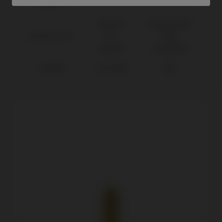
Marke
Tapered
Regular Ø3,8
BioHorizons®
Pro
(Slim
Conical®
restorative)
Camlog®
Conelog®
Ø3,8