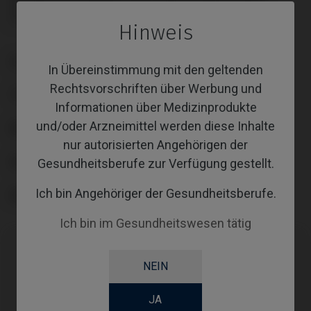
Schraube nicht enthalten: muss separat bestellt werden.
Schraube nicht enthalten: muss separat bestellt werden.
Hinweis
PLATTFORM
In Übereinstimmung mit den geltenden
Rechtsvorschriften über Werbung und
TYPE
Informationen über Medizinprodukte
und/oder Arzneimittel werden diese Inhalte
WORKFLOW
nur autorisierten Angehörigen der
GINGIVALHEIGHT
Gesundheitsberufe zur Verfügung gestellt.
Ich bin Angehöriger der Gesundheitsberufe.
ABUTMENTHEIGHT
Ich bin im Gesundheitswesen tätig
NEIN
Kompatibilitäten
Kompatible
JA
System
Plattform