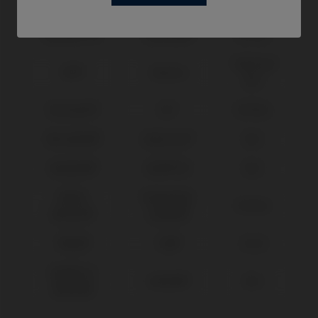
Marke
Biomet® 3i®
Osseotite®
RP Ø4,1
Universal
BTI®
Externa
Ø4,1
Klockner®
KL™
RP Ø4,1
Microdent®
Universal™
Ø4,1
Neodent®
Helix® HE
Ø4,1
Nobel
Branemark
RP Ø4,1
Biocare®
System®
Phibo®
TSH®
S3-S4
Sweden &
Outlink®
Ø4,1
Martina®