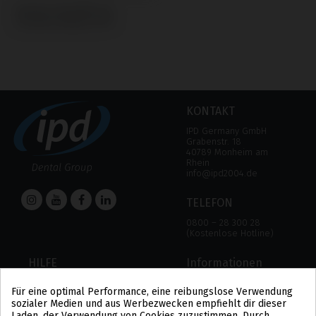
Analogs kompatibel mit
Thommen Medical SPI®
KONTAKT
IPD Germany GmbH
Grabenstr. 18
40789 Monheim am
Rhein
info@ipd2004.de
TELEFON
0800 – 28 300 28
(Kostenlose Hotline)
HILFE
Informationen
HILFE
RECHTLICHER HINWEIS
Für eine optimal Performance, eine reibungslose Verwendung
ZAHLUNGSMODALITÄTEN
DATENSCHUTZBESTIMMUNGEN
sozialer Medien und aus Werbezwecken empfiehlt dir dieser
VERSAND UND RÜCKGABE
COOKIE-POLITIK
Laden, der Verwendung von Cookies zuzustimmen. Durch