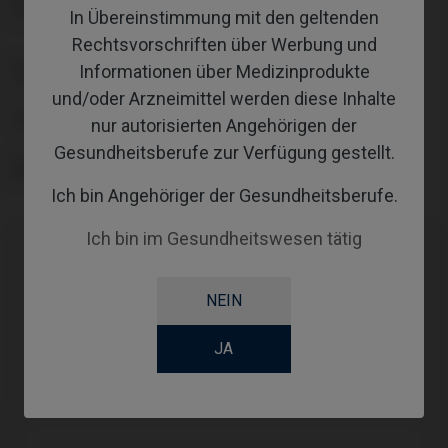
Zwei Schrauben enthalten
In Übereinstimmung mit den geltenden
Rechtsvorschriften über Werbung und
Informationen über Medizinprodukte
PLATTFORM
und/oder Arzneimittel werden diese Inhalte
TYPE
nur autorisierten Angehörigen der
Gesundheitsberufe zur Verfügung gestellt.
GINGIVALHEIGHT
Ich bin Angehöriger der Gesundheitsberufe.
Ich bin im Gesundheitswesen tätig
Kompatibilitäten
NEIN
Kompatible Marke
System
Plattform
JA
Thommen Medical
SPI®
PF Ø4,0