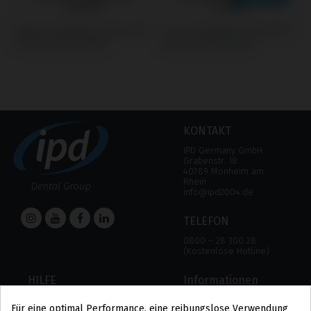
Analogs kompatibel mit Biomet®
Screws kompatibel mit Biomet®
3i® Osseotite Certain®
3i® Osseotite Certain®
KONTAKT
IPD Germany GmbH
Grabenstr. 18
40789 Monheim am
Rhein
info@ipd2004.de
TELEFON
0800 – 28 300 28
(Kostenlose Hotline)
HILFE
Informationen
HILFE
RECHTLICHER HINWEIS
Für eine optimal Performance, eine reibungslose Verwendung