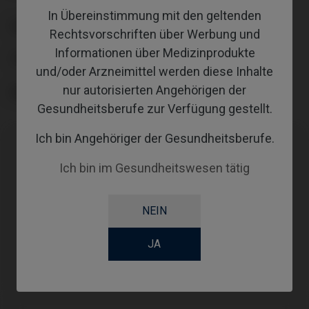
In Übereinstimmung mit den geltenden
PLATTFORM
Rechtsvorschriften über Werbung und
Informationen über Medizinprodukte
TYPE
und/oder Arzneimittel werden diese Inhalte
nur autorisierten Angehörigen der
GINGIVALHEIGHT
Gesundheitsberufe zur Verfügung gestellt.
Ich bin Angehöriger der Gesundheitsberufe.
Kompatibilitäten
Ich bin im Gesundheitswesen tätig
Kompatible
System
Plattform
NEIN
Marke
Osseotite
NP
JA
Biomet® 3i®
Certain®
Ø3,4