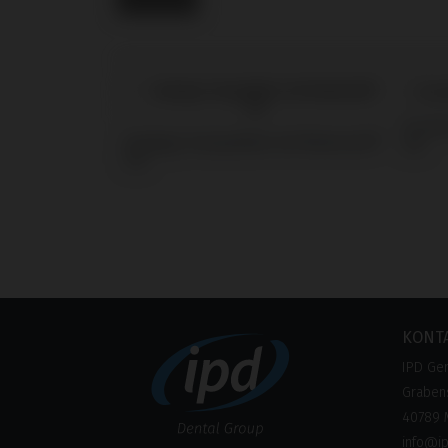
Screw
Analogs kompatibel mit Medentis®
ICX
ICX
KONT
IPD Ge
Grabens
40789 
info@i