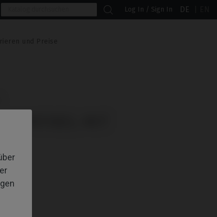
DE
EN
Log In / Sign In
rieren und Preise
OMPATIBEL MIT
über
er
igen