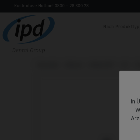
Kostenlose Hotline! 0800 – 28 300 28
Nach Produkttyp
Startseite
Marken
Medentis®
ICX
Pr
In 
W
Arz