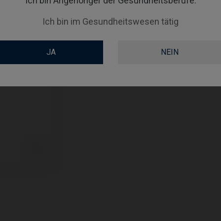
Ich bin Angehöriger der Gesundheitsberufe.
TYPE
Ich bin im Gesundheitswesen tätig
GINGIVALHEIGHT
JA
NEIN
