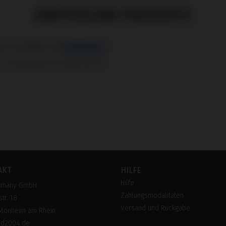
EMPFOHLENE PRODUKTE
s kompatibel mit Medentis®
AKT
HILFE
Hilfe
rmany GmbH
Zahlungsmodalitäten
tr. 18
Versand und Rückgabe
Monheim am Rhein
pd2004.de