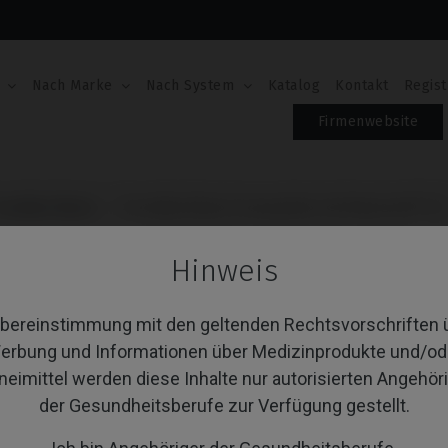
Nach Marke
Nach System
Katalog
Kontakt
Regist
Firmenwebsite
emilled Blank
Premilled Blank kompatibel mit Medentis® ICX
PREMILLED BLANK K
Hinweis
MEDENTIS® ICX
Übereinstimmung mit den geltenden Rechtsvorschriften 
Artikel-Nr.: IPD/YB-XR-00
erbung und Informationen über Medizinprodukte und/od
Zwei Schrauben enthalten
neimittel werden diese Inhalte nur autorisierten Angehör
der Gesundheitsberufe zur Verfügung gestellt.
PLATTFORM