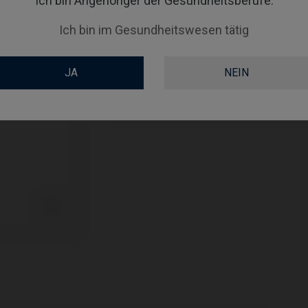
Ich bin Angehöriger der Gesundheitsberufe.
PLATTFORM
Ich bin im Gesundheitswesen tätig
TYPE
JA
NEIN
GINGIVALHEIGHT
