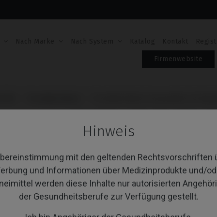
Nach Marke
Nach System
Katalog
Kontakt
Regist
Firmenwebsite
C/RS
Premilled Blank
Premilled Blank kompatibel mit Be
PREMILLED BLANK K
Hinweis
BEGO® SEMADOS® S
Übereinstimmung mit den geltenden Rechtsvorschriften 
Artikel-Nr.: IPD/SB-XN-00
erbung und Informationen über Medizinprodukte und/od
Zwei Schrauben enthalten
Zwei Schrauben enthalten
neimittel werden diese Inhalte nur autorisierten Angehör
Zwei Schrauben enthalten
Zwei Schrauben enthalten
der Gesundheitsberufe zur Verfügung gestellt.