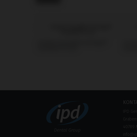
Analogs kompatibel mit Bego®
Screw
Semados® SC/RS
Semad
KONT
IPD Ge
Grabens
40789 
info@i