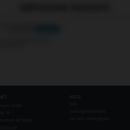
EMPFOHLENE PRODUKTE
s kompatibel mit Bego®
os® SC/RS
AKT
HILFE
Hilfe
rmany GmbH
Zahlungsmodalitäten
tr. 18
Versand und Rückgabe
Monheim am Rhein
pd2004.de