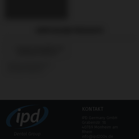
EMPFOHLENE PRODUKTE
Analogs kompatibel mit
Dentsply® Ankylos®
KONTAKT
IPD Germany GmbH
Grabenstr. 18
40789 Monheim am
Rhein
info@ipd2004.de