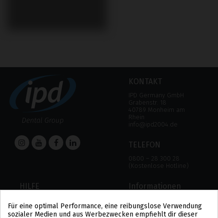
KONTAKT
IPD Germany GmbH
Grabenstr. 18
40789 Monheim am
Rhein
info@ipd2004.de
TELEFON
0800 – 28 300 28
(Kostenlose Hotline)
HILFE
Informationen
HILFE
RECHTLICHER HINWEIS
Für eine optimal Performance, eine reibungslose Verwendung
ZAHLUNGSMODALITÄTEN
DATENSCHUTZBESTIMMUNGEN
sozialer Medien und aus Werbezwecken empfiehlt dir dieser