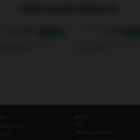
EMPFOHLENE PRODUKTE
s kompatibel mit Nobel
Screws kompatibel mit Astra
e® Multi-Unit
Osseospeed™
AKT
HILFE
Hilfe
rmany GmbH
Zahlungsmodalitäten
tr. 18