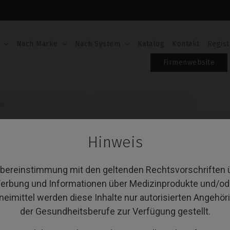
Nach Marke
Nach System
Katalog
Kontakt
Regist
Firmenwebsite
lti-Unit
Multi-Unit kompatibel mit Medentis® ICX
MULTI-UNIT KOMPAT
Hinweis
ICX
Übereinstimmung mit den geltenden Rechtsvorschriften 
Artikel-Nr.: IPD/YB-MR-01
Inklusive Transporter: IPD/LL-TM-00
erbung und Informationen über Medizinprodukte und/od
Inklusive Transporter: IPD/LL-TM-00
neimittel werden diese Inhalte nur autorisierten Angehör
der Gesundheitsberufe zur Verfügung gestellt.
PLATTFORM