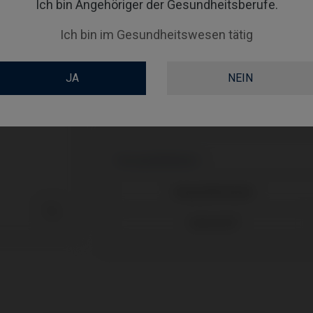
Ich bin Angehöriger der Gesundheitsberufe.
ANGLE
Ich bin im Gesundheitswesen tätig
GINGIVALHEIGHT
JA
NEIN
COATING
Kompatibilitäten
Kompatible Marke

Medentis®