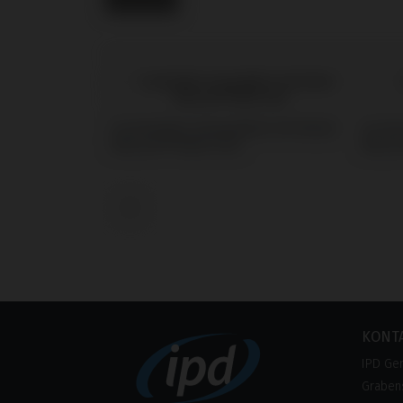
Scanbodies kompatibel mit Nobel
Screw
Biocare® Multi-Unit
Biocar
‹
KONT
IPD Ge
Grabens