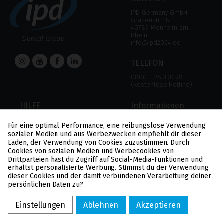
IPD Germany GmbH
Grabenstr. 18
40789 Monheim am
Rhein
info@ipd2004.de
TELEFON
0800 – 28 300 28
(Kostenlose Hotline)
HILFE
Informationen
HILFE
RECHTLICHER HINWEIS
Für eine optimal Performance, eine reibungslose Verwendung
ZAHLUNGSMODALITÄTEN
DATENSCHUTZBESTIMMUNGEN
sozialer Medien und aus Werbezwecken empfiehlt dir dieser
VERSAND UND RÜCKGABE
COOKIE-POLITIK
Laden, der Verwendung von Cookies zuzustimmen. Durch
ALLGEMEINE
Cookies von sozialen Medien und Werbecookies von
GESCHÄFTSBEDINGUNGEN
Drittparteien hast du Zugriff auf Social-Media-Funktionen und
US
erhältst personalisierte Werbung. Stimmst du der Verwendung
PL
dieser Cookies und der damit verbundenen Verarbeitung deiner
FR
persönlichen Daten zu?
PT
BE
Einstellungen
Ablehnen
Akzeptieren
ES