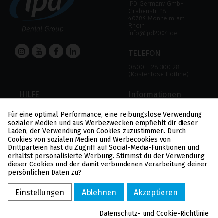
IPD Germany GmbH
Grabenstr. 18
40789 Monheim am
Rhein
info@ipd2004.de
TELEFON
0800 – 28 300 28
(Kostenlose Hotline)
HILFE
Informationen
HILFE
RECHTLICHER HINWEIS
Für eine optimal Performance, eine reibungslose Verwendung
ZAHLUNGSMODALITÄTEN
DATENSCHUTZBESTIMMUNGEN
sozialer Medien und aus Werbezwecken empfiehlt dir dieser
VERSAND UND RÜCKGABE
COOKIE-POLITIK
Laden, der Verwendung von Cookies zuzustimmen. Durch
ALLGEMEINE
Cookies von sozialen Medien und Werbecookies von
GESCHÄFTSBEDINGUNGEN
Drittparteien hast du Zugriff auf Social-Media-Funktionen und
US
erhältst personalisierte Werbung. Stimmst du der Verwendung
PL
dieser Cookies und der damit verbundenen Verarbeitung deiner
FR
persönlichen Daten zu?
PT
BE
Einstellungen
Ablehnen
Akzeptieren
ES
Datenschutz- und Cookie-Richtlinie
COPYRIGHT ©2021 IPD2004 – POWERED BY TICBCN