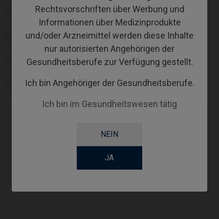
Rechtsvorschriften über Werbung und
PLATTFORM
Informationen über Medizinprodukte
und/oder Arzneimittel werden diese Inhalte
ANGLE
nur autorisierten Angehörigen der
Gesundheitsberufe zur Verfügung gestellt.
GINGIVALHEIGHT
Ich bin Angehöriger der Gesundheitsberufe.
COATING
Ich bin im Gesundheitswesen tätig
NEIN
Kompatibilitäten
JA
Kompatible Marke
System
Plattform
MIS®
C1/V3®
Standard SP