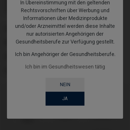
Inklusive Transporter: IPD/LL-TM-00
In Übereinstimmung mit den geltenden
Inklusive Transporter: IPD/LL-TM-00
Rechtsvorschriften über Werbung und
Inklusive Transporter: IPD/LL-TM-00
Informationen über Medizinprodukte
und/oder Arzneimittel werden diese Inhalte
PLATTFORM
nur autorisierten Angehörigen der
Gesundheitsberufe zur Verfügung gestellt.
ANGLE
Ich bin Angehöriger der Gesundheitsberufe.
GINGIVALHEIGHT
Ich bin im Gesundheitswesen tätig
COATING
NEIN
JA
Kompatibilitäten
Kompatible
System
Plattform
Marke