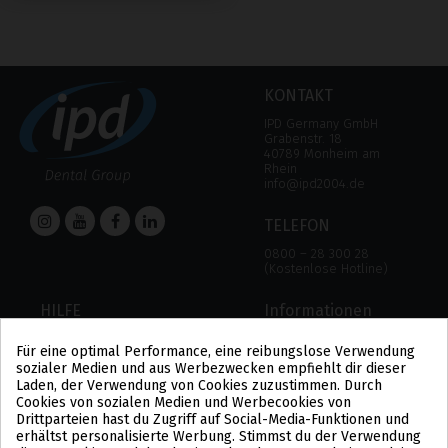
KONTAKT
IPD Germany GmbH
Grabenstr. 18
40789 Monheim am
Rhein
info@ipd2004.de
TELEFON
0800 – 28 300 28
(Kostenlose Hotline)
HILFE
Informationen
HILFE
RECHTLICHER HINWEIS
Für eine optimal Performance, eine reibungslose Verwendung
ZAHLUNGSMODALITÄTEN
DATENSCHUTZBESTIMMUNGEN
sozialer Medien und aus Werbezwecken empfiehlt dir dieser
VERSAND UND RÜCKGABE
COOKIE-POLITIK
Laden, der Verwendung von Cookies zuzustimmen. Durch
ALLGEMEINE
Cookies von sozialen Medien und Werbecookies von
GESCHÄFTSBEDINGUNGEN
Drittparteien hast du Zugriff auf Social-Media-Funktionen und
US
erhältst personalisierte Werbung. Stimmst du der Verwendung
PL