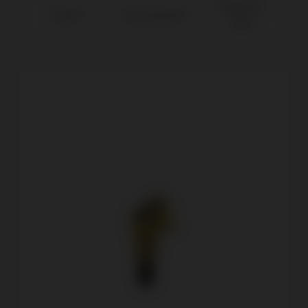
Aqua Ø3,5-
Astra®
Osseospeed™
Ø4,0