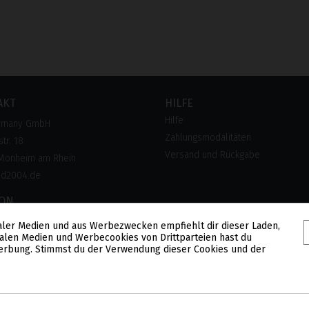
AKT
HILFE
Hilfe
rmany GmbH
Zahlungsmodalitäten
tr. 18
Versand und Rückgabe
Monheim am Rhein
pd2004.de
FON
 28 300 28
aler Medien und aus Werbezwecken empfiehlt dir dieser Laden,
alen Medien und Werbecookies von Drittparteien hast du
lose Hotline)
 Werbung. Stimmst du der Verwendung dieser Cookies und der