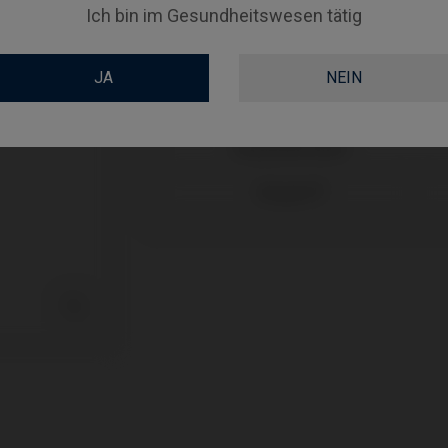
GINGIVALHEIGHT
Ich bin im Gesundheitswesen tätig
JA
NEIN
Kompatibilitäten
Kompatible Marke
Megagen®
