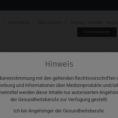
Nach Marke
Nach System
Katalog
Kontakt
Regist
Firmenwebsite
®
Gingivaformer
Gingivaformer kompatibel mit Megagen
Hinweis
GINGIVAFORMER KO
MEGAGEN® ANYONE
Übereinstimmung mit den geltenden Rechtsvorschriften 
erbung und Informationen über Medizinprodukte und/od
Artikel-Nr.: IPD/WA-DR-03
neimittel werden diese Inhalte nur autorisierten Angehör
der Gesundheitsberufe zur Verfügung gestellt.
PLATTFORM
Ich bin Angehöriger der Gesundheitsberufe.