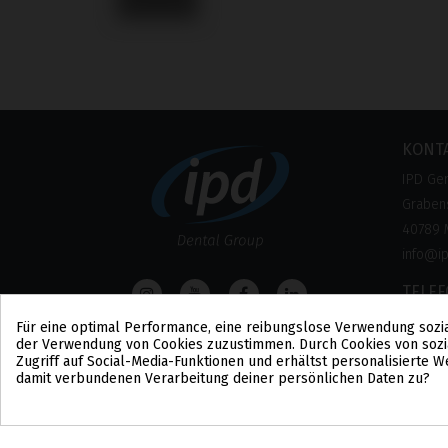
KONT
IPD Ge
Grabens
40789 
info@i
TELE
0800 –
Für eine optimal Performance, eine reibungslose Verwendung sozi
der Verwendung von Cookies zuzustimmen. Durch Cookies von sozi
(Kosten
Zugriff auf Social-Media-Funktionen und erhältst personalisierte
damit verbundenen Verarbeitung deiner persönlichen Daten zu?
Cookie-Zustimmung