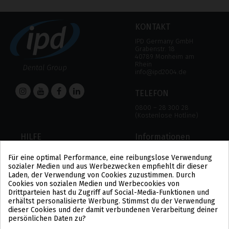
KONTAKT
IPD Germany GmbH
Grabenstr. 18
40789 Monheim am
Rhein
info@ipd2004.de
TELEFON
0800 – 28 300 28
(Kostenlose Hotline)
HILFE
Informationen
HILFE
RECHTLICHER HINWEIS
Für eine optimal Performance, eine reibungslose Verwendung
ZAHLUNGSMODALITÄTEN
DATENSCHUTZBESTIMMUNGEN
sozialer Medien und aus Werbezwecken empfiehlt dir dieser
VERSAND UND RÜCKGABE
COOKIE-POLITIK
Laden, der Verwendung von Cookies zuzustimmen. Durch
ALLGEMEINE
Cookies von sozialen Medien und Werbecookies von
GESCHÄFTSBEDINGUNGEN
Drittparteien hast du Zugriff auf Social-Media-Funktionen und
US
erhältst personalisierte Werbung. Stimmst du der Verwendung
PL
dieser Cookies und der damit verbundenen Verarbeitung deiner
FR
persönlichen Daten zu?
PT